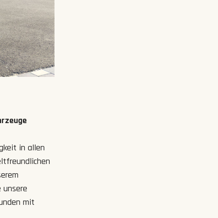
ahrzeuge
keit in allen
tfreundlichen
nserem
e unsere
Kunden mit