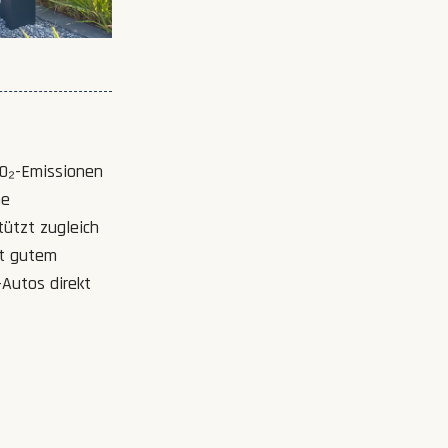
CO₂-Emissionen
ne
tützt zugleich
it gutem
-Autos direkt