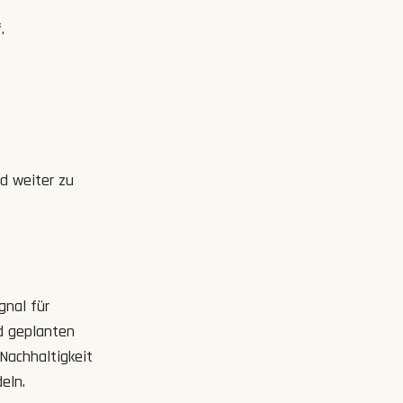
.
d weiter zu
gnal für
d geplanten
Nachhaltigkeit
eln.