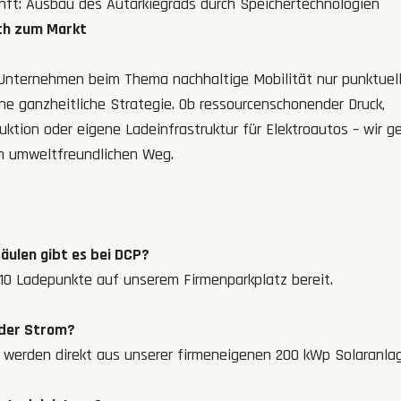
nft: Ausbau des Autarkiegrads durch Speichertechnologien
ich zum Markt
Unternehmen beim Thema nachhaltige Mobilität nur punktuell 
ne ganzheitliche Strategie. Ob ressourcenschonender Druck,
ktion oder eigene Ladeinfrastruktur für Elektroautos – wir g
n umweltfreundlichen Weg.
säulen gibt es bei DCP?
 10 Ladepunkte auf unserem Firmenparkplatz bereit.
der Strom?
 werden direkt aus unserer firmeneigenen 200 kWp Solaranla