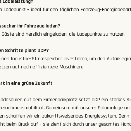
ie Ladeleistung?
o Ladepunkt – ideal für den täglichen Fahrzeug-Energiebedarf
sucher ihr Fahrzeug laden?
 Gäste sind herzlich eingeladen, die Ladepunkte zu nutzen.
n Schritte plant DCP?
inen Industrie-Stromspeicher investieren, um den Autarkiegra
etzen auf noch effizientere Maschinen.
hrt in eine grüne Zukunft
adesäulen auf dem Firmenparkplatz setzt DCP ein starkes Si
ternehmensmobilität. Gemeinsam mit unserer Solaranlage un
en schaffen wir ein zukunftsweisendes Energiesystem. Denn 
cht beim Druck auf – sie zieht sich durch unser gesamtes Hand