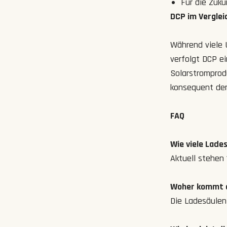
Für die Zuku
DCP im Vergle
Während viele 
verfolgt DCP ei
Solarstromprodu
konsequent de
FAQ
Wie viele Lade
Aktuell stehen
Woher kommt 
Die Ladesäulen