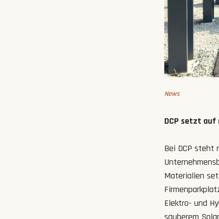
News
DCP setzt auf 
Bei DCP steht n
Unternehmensb
Materialien set
Firmenparkplat
Elektro- und H
sauberem Solar