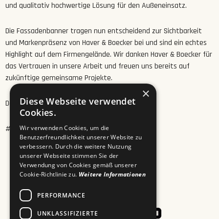
und qualitativ hochwertige Lösung für den Außeneinsatz.
Die Fassadenbanner tragen nun entscheidend zur Sichtbarkeit
und Markenpräsenz von Haver & Boecker bei und sind ein echtes
Highlight auf dem Firmengelände. Wir danken Haver & Boecker für
das Vertrauen in unsere Arbeit und freuen uns bereits auf
zukünftige gemeinsame Projekte.
×
Diese Webseite verwendet
Dein DCP Team
Cookies.
#SuperSize #SuperSizePrinting #SuperDCP
Wir verwenden Cookies, um die
Benutzerfreundlichkeit unserer Website zu
verbessern. Durch die weitere Nutzung
unserer Webseite stimmen Sie der
Verwendung von Cookies gemäß unserer
Cookie-Richtlinie zu.
Weitere Informationen
PERFORMANCE
UNKLASSIFIZIERTE