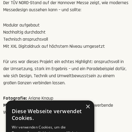
Der TÜV NORD-Stand auf der Hannover Messe zeigt, wie modernes
Messedesign aussehen kann – und sollte:
Modular aufgebaut
Nachhaltig durchdacht
Technisch anspruchsvoll
Mit XXL Digitaldruck auf höchstem Niveau umgesetzt
Für uns war dieses Projekt ein echtes Highlight: anspruchsvoll in
der Umsetzung, stark im Ergebnis – und ein Paradebeispiel dafür,
wie sich Design, Technik und Umweltbewusstsein zu einem
großen Ganzen verbinden lassen.
Fotografie:
Ariane Knaup
×
Messebau:
Hoffmann Dienstleistungen für die werbende
Diese Webseite verwendet
Wirtschaft GmbH
Cookies.
Wir verwenden Cookies, um die