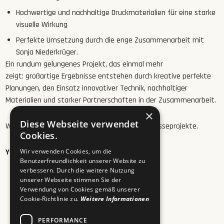
Hochwertige
und
nachhaltige
Druckmaterialien für eine starke
visuelle Wirkung
Perfekte
Umsetzung
durch
die enge
Zusammenarbeit
mit
Sonja
Niederkrüger.
Ein rundum gelungenes Projekt, das einmal mehr
zeigt: großartige Ergebnisse entstehen durch kreative perfekte
Planungen, den Einsatz innovativer Technik, nachhaltiger
Materialien und starker Partnerschaften in der Zusammenarbeit.
×
Diese Webseite verwendet
Wir freuen uns auf viele weitere spannende Messeprojekte.
Cookies.
Your DCP Team
Wir verwenden Cookies, um die
Benutzerfreundlichkeit unserer Website zu
verbessern. Durch die weitere Nutzung
unserer Webseite stimmen Sie der
Verwendung von Cookies gemäß unserer
Cookie-Richtlinie zu.
Weitere Informationen
PERFORMANCE