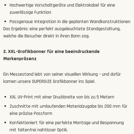
Hochwertige
Vorschaltgeräte
und
Elektrokabel für eine
zuverlässige Funktion
Passgenaue
Integration
in
die
geplanten Wandkonstruktionen
Das Ergebnis: eine perfekt ausgeleuchtete Standgestaltung,
welche die Besucher direkt in ihren Bann zog.
2. XXL-Grafikbanner für eine beeindruckende
Markenpräsenz
Ein Messestand lebt von seiner visuellen Wirkung – und dafür
kamen unsere SUPERSIZE
Grafikbanner ins Spiel.
XXL
UV-Print mit einer Druckbreite von bis zu 5 Metern
Zuschnitte
mit
umlaufenden
Materialzugabe
bis
200
mm für
eine präzise Passform
Konfektioniert für eine perfekte
Montage
und
Bespannung
mit faltenfrei nahtloser Optik.