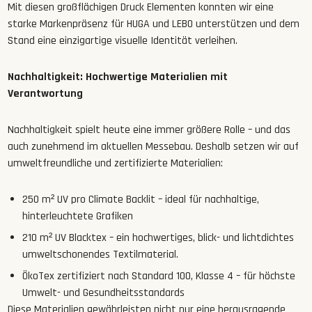
Mit diesen großflächigen Druck Elementen konnten wir eine
starke Markenpräsenz für HUGA
und LEBO unterstützen und dem
Stand eine einzigartige visuelle Identität verleihen.
Nachhaltigkeit: Hochwertige Materialien mit
Verantwortung
Nachhaltigkeit spielt heute eine immer größere Rolle – und das
auch zunehmend im aktuellen Messebau. Deshalb setzen wir auf
umweltfreundliche und zertifizierte Materialien:
250
m²
UV
pro
Climate
Backlit – ideal für nachhaltige,
hinterleuchtete Grafiken
210
m²
UV
Blacktex – ein hochwertiges, blick- und lichtdichtes
umweltschonendes Textilmaterial.
ÖkoTex
zertifiziert
nach
Standard
100,
Klasse
4 – für höchste
Umwelt- und Gesundheitsstandards
Diese Materialien gewährleisten nicht nur eine herausragende