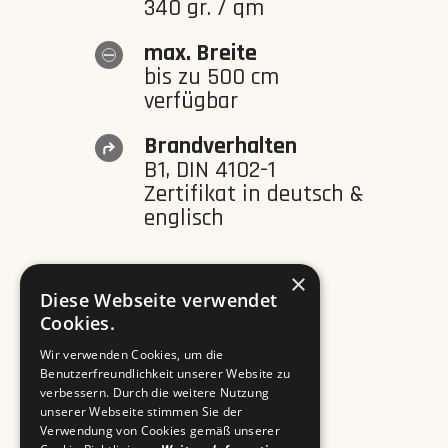
340 gr. / qm
max. Breite
bis zu 500 cm
verfügbar
Brandverhalten
B1, DIN 4102-1
Zertifikat in deutsch &
englisch
×
Diese Webseite verwendet
Cookies.
Download
Wir verwenden Cookies, um die
Benutzerfreundlichkeit unserer Website zu
verbessern. Durch die weitere Nutzung
unserer Webseite stimmen Sie der
Verwendung von Cookies gemäß unserer