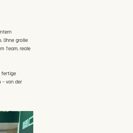
intern
b. Ohne große
em Team, reale
 fertige
 – von der