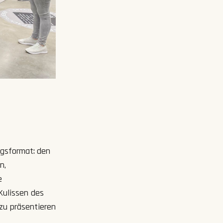
ngsformat:
den
n,
e
Kulissen des
zu präsentieren