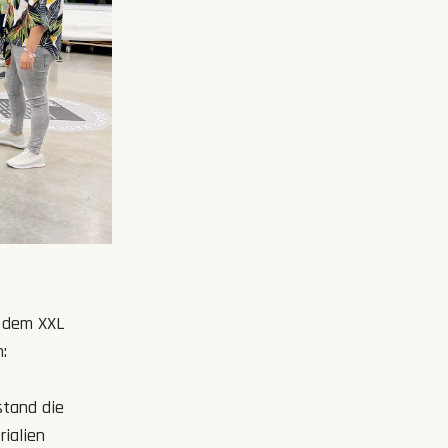
s dem XXL
:
stand die
ialien