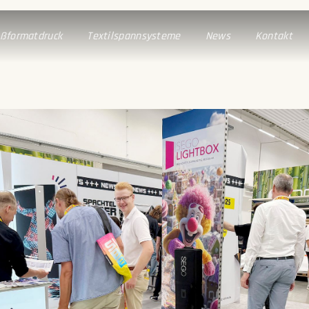
ßformatdruck
Textilspannsysteme
News
Kontakt