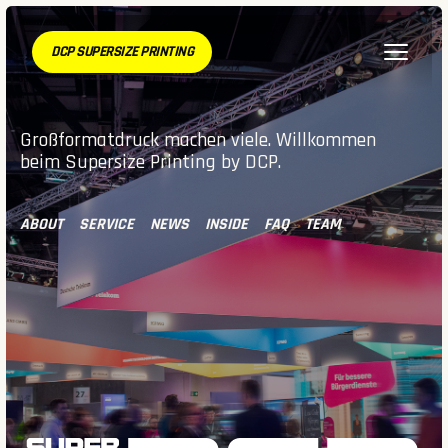
DCP SUPERSIZE PRINTING
Großformatdruck machen viele. Willkommen
beim Supersize Printing by DCP.
ABOUT
SERVICE
NEWS
INSIDE
FAQ
TEAM