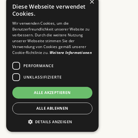
×
Diese Webseite verwendet
Cookies.
1. Wie liefere ich meine Druckdaten
Wir verwenden Cookies, um die
Benutzerfreundlichkeit unserer Website zu
am besten an?
verbessern. Durch die weitere Nutzung
unserer Webseite stimmen Sie der
Verwendung von Cookies gemäß unserer
Cookie-Richtlinie zu.
Weitere Informationen
2. UV-Druck oder Sublimation – was
ist besser?
PERFORMANCE
UNKLASSIFIZIERTE
3. Wie schnell könnt ihr liefern?
ALLE AKZEPTIEREN
ALLE ABLEHNEN
4. Kann ich Textilien austauschen
DETAILS ANZEIGEN
und neue Grafiken drucken lassen?