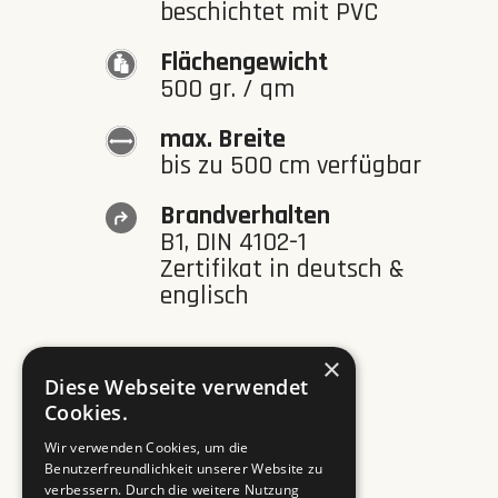
beschichtet mit PVC
Flächengewicht
500 gr. / qm
max. Breite
bis zu 500 cm verfügbar
Brandverhalten
B1, DIN 4102-1
Zertifikat in deutsch &
englisch
×
Diese Webseite verwendet
Cookies.
Download
Wir verwenden Cookies, um die
Benutzerfreundlichkeit unserer Website zu
verbessern. Durch die weitere Nutzung