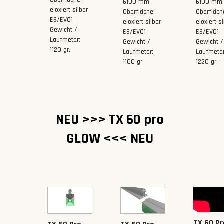
Oberfläche:
6100 mm
6100 mm
eloxiert silber
Oberfläche:
Oberfläch
E6/EV01
eloxiert silber
eloxiert si
Gewicht /
E6/EV01
E6/EV01
Laufmeter:
Gewicht /
Gewicht /
1120 gr.
Laufmeter:
Laufmeter
1100 gr.
1220 gr.
NEU >>> TX 60 pro
GLOW <<< NEU
TX 60 Pr