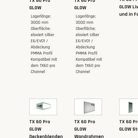
TX 60 Pro
TX 60 Pro
GLOW Li
GLOW
GLOW
und in F
Lagerlänge:
Lagerlänge:
3000 mm
3000 mm
Oberfläche:
Oberfläche:
eloxiert silber
eloxiert silber
E6/EV01 /
E6/EV01 /
Abdeckung
Abdeckung
PMMA Profil
PMMA Profil
Kompatibel mit
Kompatibel mit
dem TX60 pro
dem TX60 pro
Channel
Channel
TX 60 Pro
TX 60 Pro
TX 60 Pr
GLOW
GLOW
GLOW St
Deckenblenden
Wandrahmen